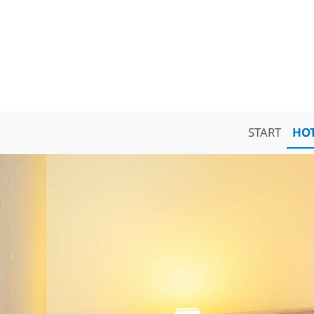
START
HO